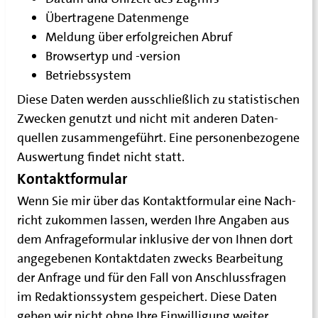
Über­tra­ge­ne Datenmenge
Mel­dung über erfolg­rei­chen Abruf
Brow­ser­typ und ‑ver­si­on
Betriebs­sys­tem
Die­se Daten wer­den aus­schließ­lich zu sta­tis­ti­schen
Zwe­cken genutzt und nicht mit ande­ren Daten­
quel­len zusam­men­ge­führt. Eine per­so­nen­be­zo­ge­ne
Aus­wer­tung fin­det nicht statt.
Kontaktformular
Wenn Sie mir über das Kon­takt­for­mu­lar eine Nach­
richt zukom­men las­sen, wer­den Ihre Anga­ben aus
dem Anfra­ge­for­mu­lar inklu­si­ve der von Ihnen dort
ange­ge­be­nen Kon­takt­da­ten zwecks Bear­bei­tung
der Anfra­ge und für den Fall von Anschluss­fra­gen
im Redak­ti­ons­sys­tem gespei­chert. Die­se Daten
geben wir nicht ohne Ihre Ein­wil­li­gung weiter.