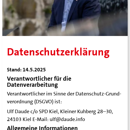
Datenschutzerklärung
Stand: 14.5.2025
Verantwortlicher für die
Datenverarbeitung
Ver­ant­wort­li­cher im Sin­ne der Daten­schutz-Grund­
ver­ord­nung (DSGVO) ist:
Ulf Dau­de c/o SPD Kiel, Klei­ner Kuh­berg 28–30,
24103 Kiel E‑Mail: ulf@daude.info
Allgemeine Informationen