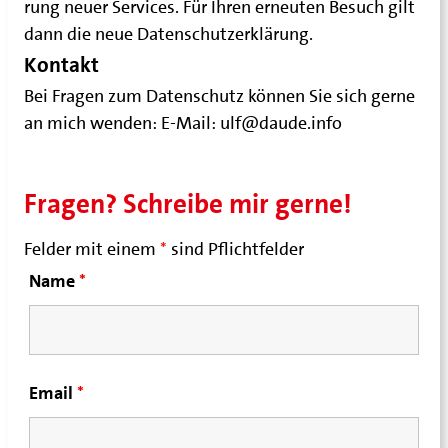
rung neu­er Ser­vices. Für Ihren erneu­ten Besuch gilt
dann die neue Datenschutzerklärung.
Kontakt
Bei Fra­gen zum Daten­schutz kön­nen Sie sich ger­ne
an mich wen­den: E‑Mail: ulf@daude.info
Fragen? Schreibe mir gerne!
Felder mit einem
*
sind Pflichtfelder
Name
*
Email
*