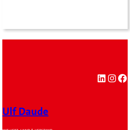
LinkedI
Inst
Fa
Ulf Daude