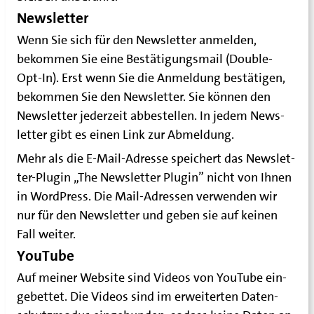
Newsletter
Wenn Sie sich für den News­let­ter anmel­den,
bekom­men Sie eine Bestä­ti­gungs­mail (Dou­ble-
Opt-In). Erst wenn Sie die Anmel­dung bestä­ti­gen,
bekom­men Sie den News­let­ter. Sie kön­nen den
News­let­ter jeder­zeit abbe­stel­len. In jedem News­
let­ter gibt es einen Link zur Abmeldung.
Mehr als die E‑Mail-Adres­se spei­chert das News­let­
ter-Plug­in „The News­let­ter Plug­in” nicht von Ihnen
in Word­Press. Die Mail-Adres­sen ver­wen­den wir
nur für den News­let­ter und geben sie auf kei­nen
Fall weiter.
YouTube
Auf mei­ner Web­site sind Vide­os von You­Tube ein­
ge­bet­tet. Die Vide­os sind im erwei­ter­ten Daten­