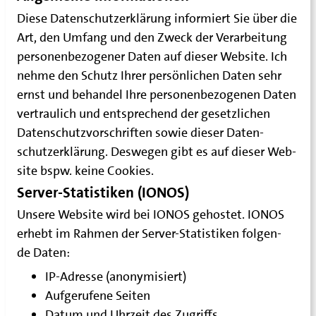
Die­se Daten­schutz­er­klä­rung infor­miert Sie über die
Art, den Umfang und den Zweck der Ver­ar­bei­tung
per­so­nen­be­zo­ge­ner Daten auf die­ser Web­site. Ich
neh­me den Schutz Ihrer per­sön­li­chen Daten sehr
ernst und behan­del Ihre per­so­nen­be­zo­ge­nen Daten
ver­trau­lich und ent­spre­chend der gesetz­li­chen
Daten­schutz­vor­schrif­ten sowie die­ser Daten­
schutz­er­klä­rung. Des­we­gen gibt es auf die­ser Web­
site bspw. kei­ne Cookies.
Server-Statistiken (IONOS)
Unse­re Web­site wird bei IONOS gehos­tet. IONOS
erhebt im Rah­men der Ser­ver-Sta­tis­ti­ken fol­gen­
de Daten:
IP-Adres­se (anony­mi­siert)
Auf­ge­ru­fe­ne Seiten
Datum und Uhr­zeit des Zugriffs