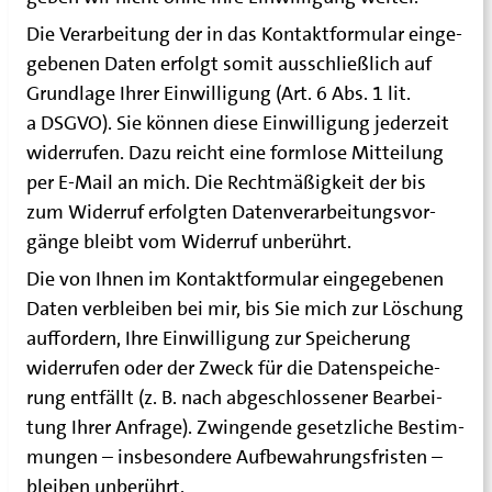
Die Ver­ar­bei­tung der in das Kon­takt­for­mu­lar ein­ge­
ge­be­nen Daten erfolgt somit aus­schließ­lich auf
Grund­la­ge Ihrer Ein­wil­li­gung (Art. 6 Abs. 1 lit.
a DSGVO). Sie kön­nen die­se Ein­wil­li­gung jeder­zeit
wider­ru­fen. Dazu reicht eine form­lo­se Mit­tei­lung
per E‑Mail an mich. Die Recht­mä­ßig­keit der bis
zum Wider­ruf erfolg­ten Daten­ver­ar­bei­tungs­vor­
gän­ge bleibt vom Wider­ruf unberührt.
Die von Ihnen im Kon­takt­for­mu­lar ein­ge­ge­be­nen
Daten ver­blei­ben bei mir, bis Sie mich zur Löschung
auf­for­dern, Ihre Ein­wil­li­gung zur Spei­che­rung
wider­ru­fen oder der Zweck für die Daten­spei­che­
rung ent­fällt (z. B. nach abge­schlos­se­ner Bear­bei­
tung Ihrer Anfra­ge). Zwin­gen­de gesetz­li­che Bestim­
mun­gen – ins­be­son­de­re Auf­be­wah­rungs­fris­ten –
blei­ben unberührt.