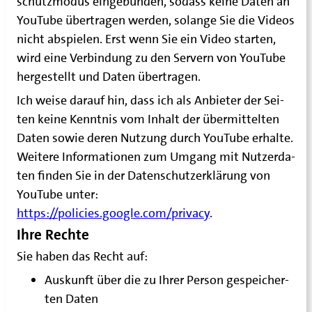
schutz­mo­dus ein­ge­bun­den, sodass kei­ne Daten an
You­Tube über­tra­gen wer­den, solan­ge Sie die Vide­os
nicht abspie­len. Erst wenn Sie ein Video star­ten,
wird eine Ver­bin­dung zu den Ser­vern von You­Tube
her­ge­stellt und Daten übertragen.
Ich wei­se dar­auf hin, dass ich als Anbie­ter der Sei­
ten kei­ne Kennt­nis vom Inhalt der über­mit­tel­ten
Daten sowie deren Nut­zung durch You­Tube erhal­te.
Wei­te­re Infor­ma­tio­nen zum Umgang mit Nut­zer­da­
ten fin­den Sie in der Daten­schutz­er­klä­rung von
You­Tube unter:
https://policies.google.com/privacy
.
Ihre Rechte
Sie haben das Recht auf:
Aus­kunft über die zu Ihrer Per­son gespei­cher­
ten Daten