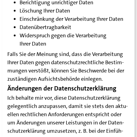
Berich­ti­gung unrich­ti­ger Daten
Löschung Ihrer Daten
Ein­schrän­kung der Ver­ar­bei­tung Ihrer Daten
Daten­über­trag­bar­keit
Wider­spruch gegen die Ver­ar­bei­tung
Ihrer Daten
Falls Sie der Mei­nung sind, dass die Ver­ar­bei­tung
Ihrer Daten gegen daten­schutz­recht­li­che Bestim­
mun­gen ver­stößt, kön­nen Sie Beschwer­de bei der
zustän­di­gen Auf­sichts­be­hör­de einlegen.
Änderungen der Datenschutzerklärung
Ich behal­te mir vor, die­se Daten­schutz­er­klä­rung
gele­gent­lich anzu­pas­sen, damit sie stets den aktu­
el­len recht­li­chen Anfor­de­run­gen ent­spricht oder
um Ände­run­gen unse­rer Leis­tun­gen in der Daten­
schutz­er­klä­rung umzu­set­zen, z. B. bei der Ein­füh­